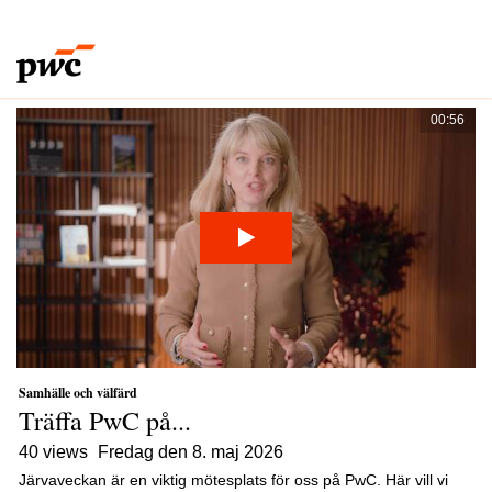
Samhälle och välfärd
Här samlar vi intressanta videor från PwC Sverige inom ämnet
samhälle och välfärd.
00:56
Samhälle och välfärd
Träffa PwC på...
40 views
fredag den 8. maj 2026
Järvaveckan är en viktig mötesplats för oss på PwC. Här vill vi