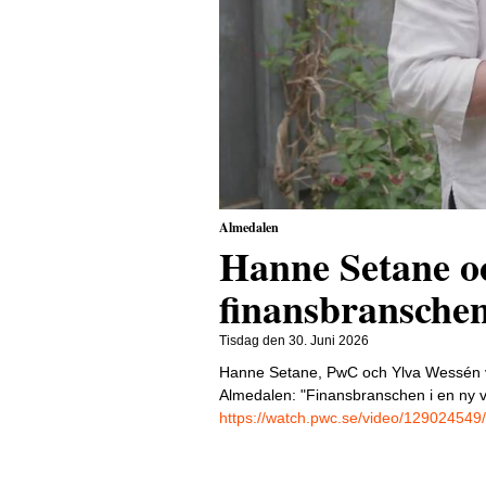
Almedalen
Hanne Setane o
finansbranschen
Tisdag den 30. Juni 2026
Hanne Setane, PwC och Ylva Wessén vd
Almedalen: "Finansbranschen i en ny vä
https://watch.pwc.se/video/129024549