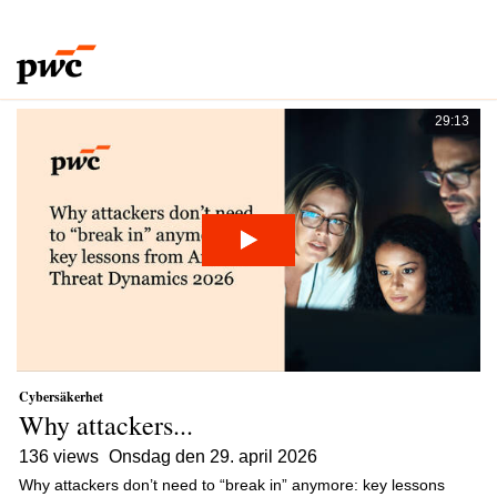
Cybersäkerhet
Här samlar vi intressanta videor från PwC Sverige inom ämnet
cybersäkerhet.
29:13
Cybersäkerhet
Why attackers...
136 views
onsdag den 29. april 2026
Why attackers don’t need to “break in” anymore: key lessons